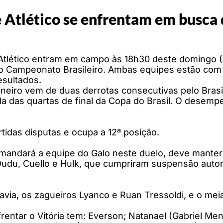
e Atlético se enfrentam em busca 
 Atlético entram em campo às 18h30 deste domingo (3
o Campeonato Brasileiro. Ambas equipes estão com t
esultados.
neiro vem de duas derrotas consecutivas pelo Brasil
 ida das quartas de final da Copa do Brasil. O desem
rtidas disputas e ocupa a 12ª posição.
andará a equipe do Galo neste duelo, deve manter a 
Dudu, Cuello e Hulk, que cumpriram suspensão auto
ravia, os zagueiros Lyanco e Ruan Tressoldi, e o mei
rentar o Vitória tem: Everson; Natanael (Gabriel Men