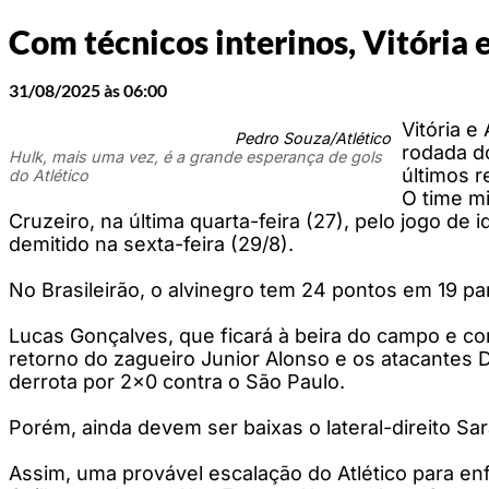
Com técnicos interinos, Vitória 
31/08/2025 às 06:00
Vitória e
Pedro Souza/Atlético
rodada d
Hulk, mais uma vez, é a grande esperança de gols
últimos r
do Atlético
O time mi
Cruzeiro, na última quarta-feira (27), pelo jogo de
demitido na sexta-feira (29/8).
No Brasileirão, o alvinegro tem 24 pontos em 19 pa
Lucas Gonçalves, que ficará à beira do campo e com
retorno do zagueiro Junior Alonso e os atacantes 
derrota por 2x0 contra o São Paulo.
Porém, ainda devem ser baixas o lateral-direito Sa
Assim, uma provável escalação do Atlético para enf