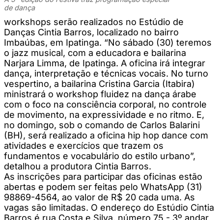
de dança
workshops serão realizados no Estúdio de
Danças Cintia Barros, localizado no bairro
Imbaúbas, em Ipatinga. “No sábado (30) teremos
o jazz musical, com a educadora e bailarina
Narjara Limma, de Ipatinga. A oficina irá integrar
dança, interpretação e técnicas vocais. No turno
vespertino, a bailarina Cristina Garcia (Itabira)
ministrará o workshop fluidez na dança árabe
com o foco na consciência corporal, no controle
de movimento, na expressividade e no ritmo. E,
no domingo, sob o comando de Carlos Balarini
(BH), será realizado a oficina hip hop dance com
atividades e exercícios que trazem os
fundamentos e vocabulário do estilo urbano”,
detalhou a produtora Cintia Barros.
As inscrições para participar das oficinas estão
abertas e podem ser feitas pelo WhatsApp (31)
98869-4564, ao valor de R$ 20 cada uma. As
vagas são limitadas. O endereço do Estúdio Cintia
Barros é rua Costa e Silva, número 75 - 3º andar