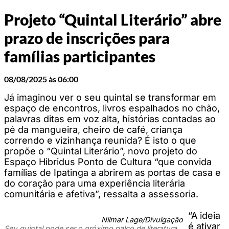
Projeto “Quintal Literário” abre
prazo de inscrições para
famílias participantes
08/08/2025 às 06:00
Já imaginou ver o seu quintal se transformar em
espaço de encontros, livros espalhados no chão,
palavras ditas em voz alta, histórias contadas ao
pé da mangueira, cheiro de café, criança
correndo e vizinhança reunida? É isto o que
propõe o “Quintal Literário”, novo projeto do
Espaço Hibridus Ponto de Cultura “que convida
famílias de Ipatinga a abrirem as portas de casa e
do coração para uma experiência literária
comunitária e afetiva”, ressalta a assessoria.
“A ideia
Nilmar Lage/Divulgação
é ativar
Seu quintal pode ser o próximo palco de literatura