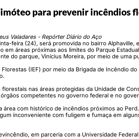
imóteo para prevenir incêndios fl
us Valadares - Repórter Diário do Aço
nta-feira (24), será promovida no bairro Alphaville,
o em áreas próximas aos limites do Parque Estadual
nte do parque, Vinícius Moreira, por meio de uma p
 de Florestas (IEF) por meio da Brigada de Incêndio 
o.
 florestais nas áreas protegidas da Unidade de Con
los órgãos competentes no governo federal e no gove
a área com histórico de incêndios próximos ao Perd.
algum inconveniente com fuligem e fumaça em alguns
Previncêndio, em parceria com a Universidade Feder