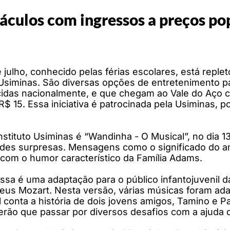
áculos com ingressos a preços pop
julho, conhecido pelas férias escolares, está replet
 Usiminas. São diversas opções de entretenimento p
idas nacionalmente, e que chegam ao Vale do Aço c
 R$ 15. Essa iniciativa é patrocinada pela Usiminas, 
nstituto Usiminas é “Wandinha - O Musical”, no dia
andes surpresas. Mensagens como o significado do 
 com o humor característico da Família Adams.
Essa é uma adaptação para o público infantojuvenil 
us Mozart. Nesta versão, várias músicas foram ada
l conta a história de dois jovens amigos, Tamino e
 terão que passar por diversos desafios com a ajuda 