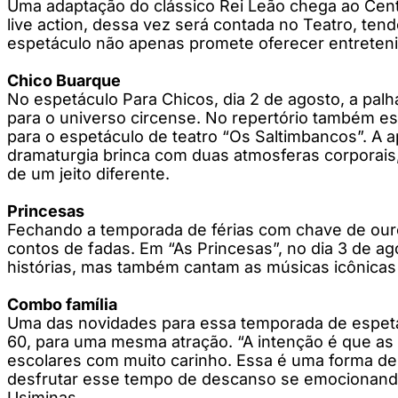
Uma adaptação do clássico Rei Leão chega ao Centr
live action, dessa vez será contada no Teatro, te
espetáculo não apenas promete oferecer entreteni
Chico Buarque
No espetáculo Para Chicos, dia 2 de agosto, a pal
para o universo circense. No repertório também est
para o espetáculo de teatro “Os Saltimbancos”. A 
dramaturgia brinca com duas atmosferas corporais
de um jeito diferente.
Princesas
Fechando a temporada de férias com chave de ouro
contos de fadas. Em “As Princesas”, no dia 3 de ag
histórias, mas também cantam as músicas icônicas
Combo família
Uma das novidades para essa temporada de espetácu
60, para uma mesma atração. “A intenção é que as 
escolares com muito carinho. Essa é uma forma de
desfrutar esse tempo de descanso se emocionando, 
Usiminas.