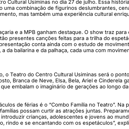
o Cultural Usiminas no dia 27 de julho. Essa histó
ndo uma combinação de figurinos deslumbrantes, cená
mento, mas também uma experiência cultural enriq
haçaria e a MPB ganham destaque. O show traz para 
ão presentes canções feitas para a trilha do espetác
apresentação conta ainda com o estudo de movimento 
, a da bailarina e da palhaça, cada uma com movime
, o Teatro do Centro Cultural Usiminas será o pon
osto, Branca de Neve, Elsa, Bela, Ariel e Cinderela
 que embalam o imaginário de gerações ao longo da
los de férias é o “Combo Família no Teatro”. Na pr
famílias possam curtir as atrações juntas. Prepar
 introduzir crianças, adolescentes e jovens ao mu
rindo e se encantando com os espetáculos”, explica