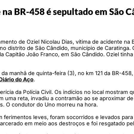
na BR-458 é sepultado em São C
amento de Oziel Nicolau Dias, vítima de acidente na
, no distrito de São Cândido, município de Caratinga.
a Capitão João Franco, em São Cândido. Oziel tinha
o da manhã de quinta-feira (3), no km 121 da BR-458
Diário do Aço
.
rícia da Polícia Civil. Os indícios no local mostram 
m uma reta, invadiu a contramão ao se aproximar de
ros. O condutor do Uno morreu na hora.
am ferimentos leves, foram socorridos e levados par
ncarcerado em meio aos destroços e foi resgatado p