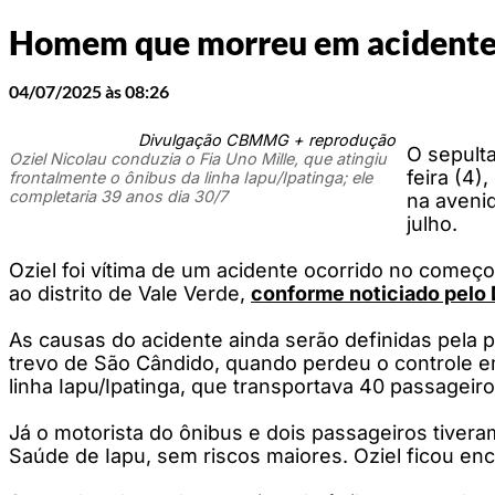
Homem que morreu em acidente 
04/07/2025 às 08:26
Divulgação CBMMG + reprodução
O sepult
Oziel Nicolau conduzia o Fia Uno Mille, que atingiu
feira (4)
frontalmente o ônibus da linha Iapu/Ipatinga; ele
completaria 39 anos dia 30/7
na avenid
julho.
Oziel foi vítima de um acidente ocorrido no começ
ao distrito de Vale Verde,
conforme noticiado pelo 
As causas do acidente ainda serão definidas pela pe
trevo de São Cândido, quando perdeu o controle e
linha Iapu/Ipatinga, que transportava 40 passagei
Já o motorista do ônibus e dois passageiros tiver
Saúde de Iapu, sem riscos maiores. Oziel ficou e