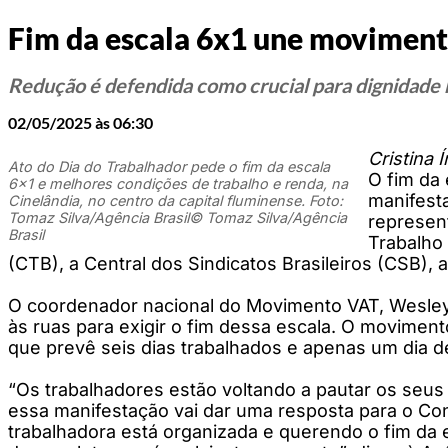
Fim da escala 6x1 une movimento
Redução é defendida como crucial para dignidad
02/05/2025 às 06:30
Cristina 
Ato do Dia do Trabalhador pede o fim da escala
O fim da 
6x1 e melhores condições de trabalho e renda, na
manifesta
Cinelândia, no centro da capital fluminense. Foto:
Tomaz Silva/Agência Brasil© Tomaz Silva/Agência
represen
Brasil
Trabalho 
(CTB), a Central dos Sindicatos Brasileiros (CSB), a 
O coordenador nacional do Movimento VAT, Wesley F
às ruas para exigir o fim dessa escala. O moviment
que prevê seis dias trabalhados e apenas um dia d
“Os trabalhadores estão voltando a pautar os seus 
essa manifestação vai dar uma resposta para o Co
trabalhadora está organizada e querendo o fim da 