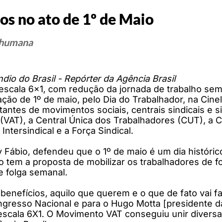
s no ato de 1º de Maio
e humana
Índio do Brasil - Repórter da Agência Brasil
escala 6x1, com redução da jornada de trabalho sem d
ção de 1º de maio, pelo Dia do Trabalhador, na Cinel
tantes de movimentos sociais, centrais sindicais e 
(VAT), a Central Única dos Trabalhadores (CUT), a C
Intersindical e a Força Sindical.
ábio, defendeu que o 1º de maio é um dia histórico 
o tem a proposta de mobilizar os trabalhadores de 
e folga semanal.
benefícios, aquilo que querem e o que de fato vai fa
ngresso Nacional e para o Hugo Motta [presidente 
escala 6X1. O Movimento VAT conseguiu unir diversas