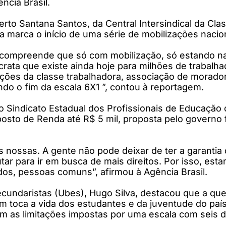
ncia Brasil.
rto Santana Santos, da Central Intersindical da Clas
a marca o início de uma série de mobilizações nacion
 compreende que só com mobilização, só estando nas
crata que existe ainda hoje para milhões de trabalha
zações da classe trabalhadora, associação de morad
do o fim da escala 6X1 ”, contou à reportagem.
o Sindicato Estadual dos Profissionais de Educação
posto de Renda até R$ 5 mil, proposta pelo governo 
s nossas. A gente não pode deixar de ter a garantia
utar para ir em busca de mais direitos. Por isso, est
dos, pessoas comuns”, afirmou à Agência Brasil.
ecundaristas (Ubes), Hugo Silva, destacou que a que
 toca a vida dos estudantes e da juventude do país
om as limitações impostas por uma escala com seis 