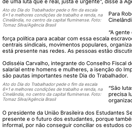
de uma luta que é real, justa e urgente”, disse à Agê
Ato do Dia do Trabalhador pede o fim da escala
Para Robe
6x1 e melhores condições de trabalho e renda, na
Cinelândi
Cinelândia, no centro da capital fluminense. Foto:
Tomaz Silva/Agência Brasil
“A gente
força política para acabar com essa escala escravo
centrais sindicais, movimentos populares, organi
está presente nas redes. As pessoas estão discutin
Odisséia Carvalho, integrante do Conselho Fiscal d
salarial entre homens e mulheres, a isenção do Im
são pautas importantes neste Dia do Trabalhador.
Ato do Dia do Trabalhador pede o fim da escala
“São luta
6x1 e melhores condições de trabalho e renda, na
precisa l
Cinelândia, no centro da capital fluminense. Foto:
Tomaz Silva/Agência Brasil
organiza
O presidente da União Brasileira dos Estudantes S
presente e o futuro dos estudantes, porque também
informal, por não conseguir conciliar os estudos c