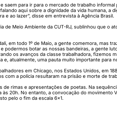
e saem para ir para o mercado de trabalho informal 
á falando aqui sobre a dignidade da vida humana, a 
a e ao lazer”, disse em entrevista à Agência Brasil.
ria de Meio Ambiente da CUT-RJ, sublinhou que o a
 dali, em todo 1º de Maio, a gente comemora, mas tr
 e podermos botar as nossas bandeiras, a gente luto
ndo os avanços da classe trabalhadora, fizemos mui
a e, atualmente, uma pauta muito importante para n
alhadores em Chicago, nos Estados Unidos, em 1886
s com a polícia resultaram na prisão e morte de tra
s de rimas e apresentações de poetas. Na sequênci
 às 20h. No entanto, a convocação do movimento Vida
o pelo o fim da escala 6x1.