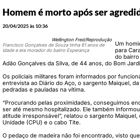
Homem é morto após ser agredid
20/04/2025 às 10:36
Wellington Fred/Reprodução
Um homicí
Francisco Gonçalves de Souza tinha 61 anos de
para Car
idade e era morador do bairro Esperança
do bairr
Adão Gonçalves da Silva, de 44 anos, do Bom Jar
Os policiais militares foram informados por funci
entrevista ao Diário do Aço, o sargento Maiquel, 
pedradas e pauladas na vítima.
“Procurando pelas proximidades, conseguimos encon
ser até mesmo hospitalizado. Ele também informou
atitude irresponsável”, relatou o sargento Maique
Unidade (CPU) e o cabo Tite.
O pedaço de madeira não foi encontrado, visto que