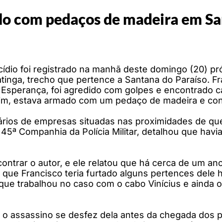
o com pedaços de madeira em Sa
dio foi registrado na manhã deste domingo (20) pró
atinga, trecho que pertence a Santana do Paraíso. F
o Esperança, foi agredido com golpes e encontrado 
dim, estava armado com um pedaço de madeira e con
onários de empresas situadas nas proximidades de qu
da 45ª Companhia da Polícia Militar, detalhou que h
trar o autor, e ele relatou que há cerca de um ano
 que Francisco teria furtado alguns pertences dele
l, que trabalhou no caso com o cabo Vinícius e aind
 o assassino se desfez dela antes da chegada dos po