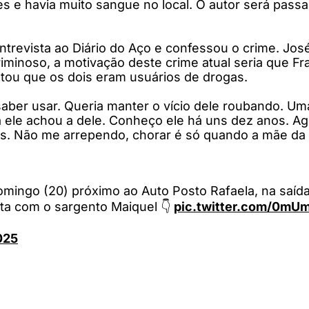
s e havia muito sangue no local. O autor será passa
revista ao Diário do Aço e confessou o crime. José
iminoso, a motivação deste crime atual seria que Fr
atou que os dois eram usuários de drogas.
aber usar. Queria manter o vício dele roubando. Uma
ra ele achou a dele. Conheço ele há uns dez anos. A
as. Não me arrependo, chorar é só quando a mãe da g
mingo (20) próximo ao Auto Posto Rafaela, na saída
sta com o sargento Maiquel 👇
pic.twitter.com/0m
2025