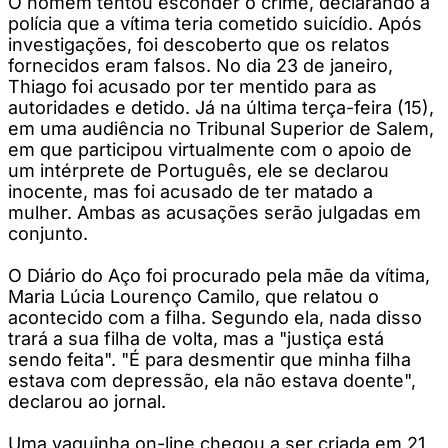
O homem tentou esconder o crime, declarando à
polícia que a vítima teria cometido suicídio. Após
investigações, foi descoberto que os relatos
fornecidos eram falsos. No dia 23 de janeiro,
Thiago foi acusado por ter mentido para as
autoridades e detido. Já na última terça-feira (15),
em uma audiência no Tribunal Superior de Salem,
em que participou virtualmente com o apoio de
um intérprete de Português, ele se declarou
inocente, mas foi acusado de ter matado a
mulher. Ambas as acusações serão julgadas em
conjunto.
O Diário do Aço foi procurado pela mãe da vítima,
Maria Lúcia Lourenço Camilo, que relatou o
acontecido com a filha. Segundo ela, nada disso
trará a sua filha de volta, mas a "justiça está
sendo feita". "É para desmentir que minha filha
estava com depressão, ela não estava doente",
declarou ao jornal.
Uma vaquinha on-line chegou a ser criada em 21