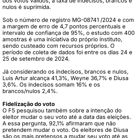
dos votos válidos, a taxa de indecisos, brancos e
nulos é suprimida.
Sob o número de registro MG-08741 /2024 e com
a margem de erro de 4,7 pontos percentuais e
intervalo de confiança de 95%, o estudo com 400
amostras é uma iniciativa do próprio instituto,
sendo custeado com recursos próprios. O
período de coleta de dados foi entre os dias 24 e
25 de setembro de 2024.
Já considerando os indecisos, brancos e nulos,
Luis Artur alcança 41,3%, Weyne 36,7% e Diusa
3,6%. Os indecisos somam 16% e os
brancos/nulos 2,4%.
Fidelização do voto
O F5 pesquisou também sobre a intenção do
eleitor mudar o seu voto até a data das eleições.
A essa pergunta, 92,1% afirmaram que não
pretendem mudar o voto. Os eleitores de Diusa
são os mais pretensos a mudar seu voto até as