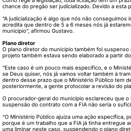
Como rege a legislação, toda licitação tem um pr
chance do pregão ser judicializado. Devido a esta 
“A judicialização é algo que nós não conseguimos i
acredita que dentro de 5 a 6 meses nós já estare
município”, afirmou Gustavo.
Plano diretor
O plano diretor do município também foi suspenso 
projeto também estava sendo elaborado a partir do 
“Este caso é um pouco mais específico, e o Minist
se Deus quiser, nós já vamos voltar também à trami
dentro desse prazo que o Ministério Público tem d
posteriormente, a gente protocolar a revisão do pl
O procurador-geral do município esclareceu que o
suspensão do contrato com a FIA não seria o sufici
“O Ministério Público ajuíza uma ação específica, p
porque é um trabalho que a FIA já tinha entregue a
uma liminar neste caso, suspendendo o plano diret