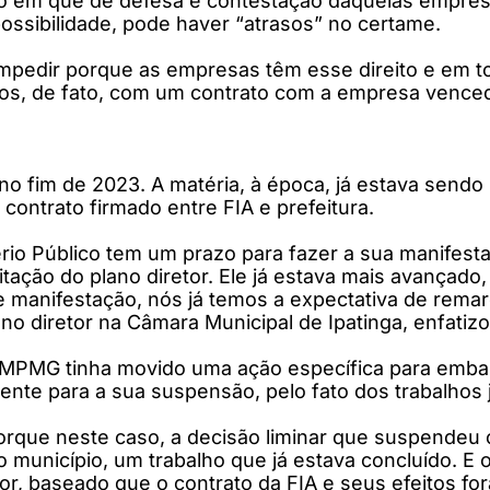
azo em que de defesa e contestação daquelas empre
possibilidade, pode haver “atrasos” no certame.
mpedir porque as empresas têm esse direito e em tod
mos, de fato, com um contrato com a empresa venced
no fim de 2023. A matéria, à época, já estava send
contrato firmado entre FIA e prefeitura.
ério Público tem um prazo para fazer a sua manifest
tação do plano diretor. Ele já estava mais avançado,
e manifestação, nós já temos a expectativa de rema
ano diretor na Câmara Municipal de Ipatinga, enfatiz
 MPMG tinha movido uma ação específica para embarg
ente para a sua suspensão, pelo fato dos trabalhos 
orque neste caso, a decisão liminar que suspendeu o 
o município, um trabalho que já estava concluído. E 
or, baseado que o contrato da FIA e seus efeitos f