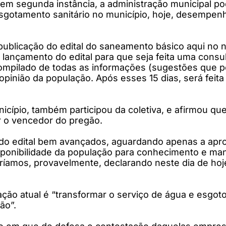
m segunda instância, a administração municipal pod
gotamento sanitário no município, hoje, desempenh
a publicação do edital do saneamento básico aqui no
lançamento do edital para que seja feita uma consult
ompilado de todas as informações (sugestões que p
opinião da população. Após esses 15 dias, será feita
icípio, também participou da coletiva, e afirmou que
ar o vencedor do pregão.
 do edital bem avançados, aguardando apenas a apr
disponibilidade da população para conhecimento e m
staríamos, provavelmente, declarando neste dia de 
ão atual é “transformar o serviço de água e esgoto 
ão”.