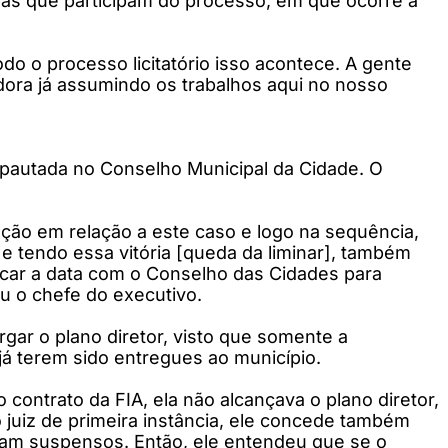
sas que participam do processo, em que ocorre a
o o processo licitatório isso acontece. A gente
ora já assumindo os trabalhos aqui no nosso
o pautada no Conselho Municipal da Cidade. O
ação em relação a este caso e logo na sequência,
 e tendo essa vitória [queda da liminar], também
rcar a data com o Conselho das Cidades para
ou o chefe do executivo.
ar o plano diretor, visto que somente a
já terem sido entregues ao município.
contrato da FIA, ela não alcançava o plano diretor,
o juiz de primeira instância, ele concede também
oram suspensos. Então, ele entendeu que se o