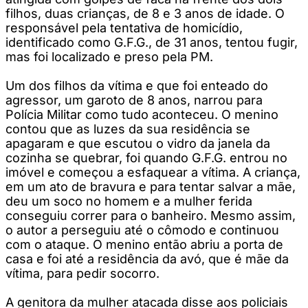
filhos, duas crianças, de 8 e 3 anos de idade. O
responsável pela tentativa de homicídio,
identificado como G.F.G., de 31 anos, tentou fugir,
mas foi localizado e preso pela PM.
Um dos filhos da vítima e que foi enteado do
agressor, um garoto de 8 anos, narrou para
Polícia Militar como tudo aconteceu. O menino
contou que as luzes da sua residência se
apagaram e que escutou o vidro da janela da
cozinha se quebrar, foi quando G.F.G. entrou no
imóvel e começou a esfaquear a vítima. A criança,
em um ato de bravura e para tentar salvar a mãe,
deu um soco no homem e a mulher ferida
conseguiu correr para o banheiro. Mesmo assim,
o autor a perseguiu até o cômodo e continuou
com o ataque. O menino então abriu a porta de
casa e foi até a residência da avó, que é mãe da
vítima, para pedir socorro.
A genitora da mulher atacada disse aos policiais