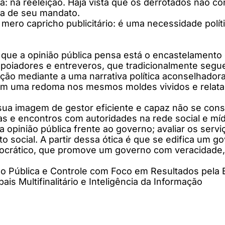
ra: na reeleição. Haja vista que os derrotados não 
ria de seu mandato.
ero capricho publicitário: é uma necessidade polít
 que a opinião pública pensa está o encastelamento 
poiadores e entreveros, que tradicionalmente seg
sição mediante a uma narrativa política aconselhado
em uma redoma nos mesmos moldes vividos e relata
a sua imagem de gestor eficiente e capaz não se cons
sitas e encontros com autoridades na rede social e m
pinião pública frente ao governo; avaliar os serviço
 social. A partir dessa ótica é que se edifica um 
rático, que promove um governo com veracidade, mu
tão Pública e Controle com Foco em Resultados pela
s Multifinalitário e Inteligência da Informação