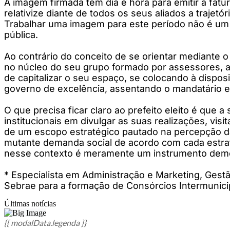
A imagem firmada tem dia e hora para emitir a fatu
relativize diante de todos os seus aliados a trajetó
Trabalhar uma imagem para este período não é um m
pública.
Ao contrário do conceito de se orientar mediante o
no núcleo do seu grupo formado por assessores, a
de capitalizar o seu espaço, se colocando à dispo
governo de excelência, assentando o mandatário 
O que precisa ficar claro ao prefeito eleito é que 
institucionais em divulgar as suas realizações, vi
de um escopo estratégico pautado na percepção da o
mutante demanda social de acordo com cada estrato
nesse contexto é meramente um instrumento democ
* Especialista em Administração e Marketing, Ges
Sebrae para a formação de Consórcios Intermunicipai
Últimas notícias
{{ modalData.legenda }}