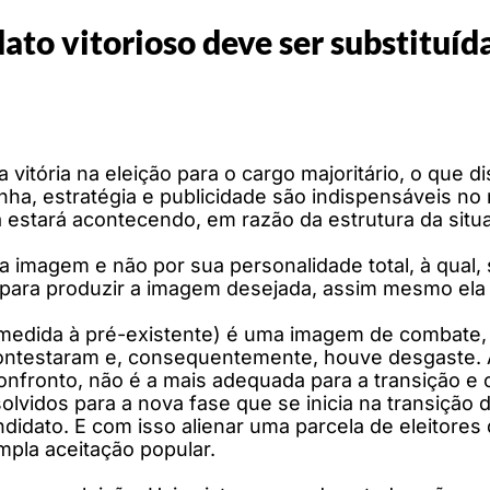
to vitorioso deve ser substituída
da vitória na eleição para o cargo majoritário, o que 
ha, estratégia e publicidade são indispensáveis no
 estará acontecendo, em razão da estrutura da situ
a imagem e não por sua personalidade total, à qual
 para produzir a imagem desejada, assim mesmo ela 
medida à pré-existente) é uma imagem de combate,
 contestaram e, consequentemente, houve desgaste.
onfronto, não é a mais adequada para a transição e
solvidos para a nova fase que se inicia na transiçã
andidato. E com isso alienar uma parcela de eleitor
pla aceitação popular.