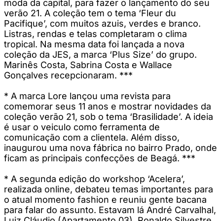
moda da capital, para fazer o lançamento do seu
verão 21. A coleção tem o tema ‘Fleur du
Pacifique’, com muitos azuis, verdes e branco.
Listras, rendas e telas completaram o clima
tropical. Na mesma data foi lançada a nova
coleção da JES, a marca ‘Plus Size’ do grupo.
Marinês Costa, Sabrina Costa e Wallace
Gonçalves recepcionaram. ***
* A marca Lore lançou uma revista para
comemorar seus 11 anos e mostrar novidades da
coleção verão 21, sob o tema ‘Brasilidade’. A ideia
é usar o veiculo como ferramenta de
comunicação com a clientela. Além disso,
inaugurou uma nova fábrica no bairro Prado, onde
ficam as principais confecções de Beagá. ***
* A segunda edição do workshop ‘Acelera’,
realizada online, debateu temas importantes para
o atual momento fashion e reuniu gente bacana
para falar do assunto. Estavam lá André Carvalhal,
Luiz Cláudio (Apartamento 03), Ronaldo Silvestre