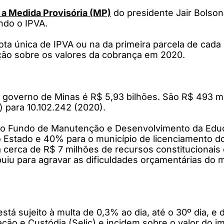
a Medida Provisória (MP)
do presidente Jair Bolson
ndo o IPVA.
a única de IPVA ou na da primeira parcela de cada 
ção sobre os valores da cobrança em 2020.
governo de Minas é R$ 5,93 bilhões. São R$ 493 milh
 para 10.102.242 (2020).
 o Fundo de Manutenção e Desenvolvimento da Educa
 Estado e 40% para o município de licenciamento d
a cerca de R$ 7 milhões de recursos constitucionai
buiu para agravar as dificuldades orçamentárias do
tá sujeito à multa de 0,3% ao dia, até o 30º dia, e 
ação e Custódia (Selic) e incidem sobre o valor do i