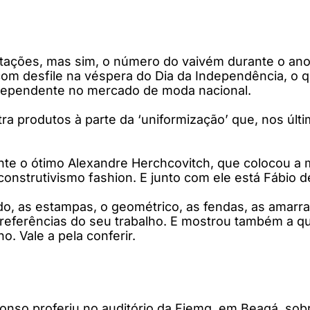
ções, mas sim, o número do vaivém durante o ano,
om desfile na véspera do Dia da Independência, o 
ndependente no mercado de moda nacional.
ra produtos à parte da ‘uniformização’ que, nos últ
ente o ótimo Alexandre Herchcovitch, que colocou a
onstrutivismo fashion. E junto com ele está Fábio 
ido, as estampas, o geométrico, as fendas, as amarr
ferências do seu trabalho. E mostrou também a qu
. Vale a pela conferir.
Afonso proferiu no auditório da Fiemg, em Beagá, so