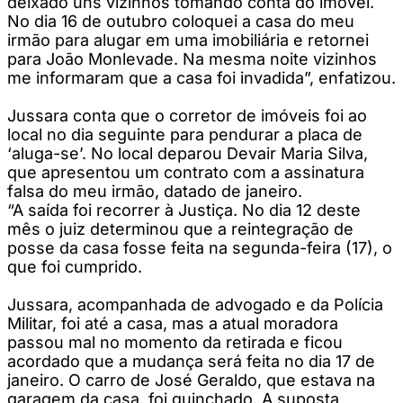
deixado uns vizinhos tomando conta do imóvel.
No dia 16 de outubro coloquei a casa do meu
irmão para alugar em uma imobiliária e retornei
para João Monlevade. Na mesma noite vizinhos
me informaram que a casa foi invadida”, enfatizou.
Jussara conta que o corretor de imóveis foi ao
local no dia seguinte para pendurar a placa de
‘aluga-se’. No local deparou Devair Maria Silva,
que apresentou um contrato com a assinatura
falsa do meu irmão, datado de janeiro.
“A saída foi recorrer à Justiça. No dia 12 deste
mês o juiz determinou que a reintegração de
posse da casa fosse feita na segunda-feira (17), o
que foi cumprido.
Jussara, acompanhada de advogado e da Polícia
Militar, foi até a casa, mas a atual moradora
passou mal no momento da retirada e ficou
acordado que a mudança será feita no dia 17 de
janeiro. O carro de José Geraldo, que estava na
garagem da casa, foi guinchado. A suposta