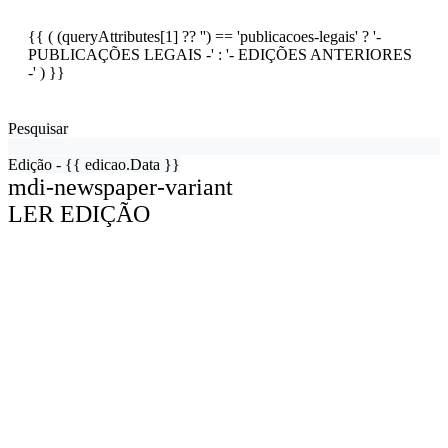
{{ ( (queryAttributes[1] ?? '') == 'publicacoes-legais' ? '-
PUBLICAÇÕES LEGAIS -' : '- EDIÇÕES ANTERIORES
-' ) }}
Pesquisar
Edição - {{ edicao.Data }}
mdi-newspaper-variant
LER EDIÇÃO